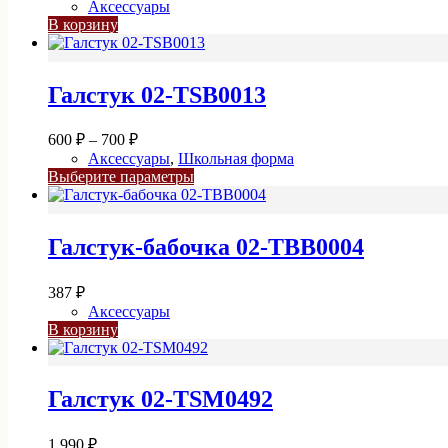
Аксессуары
В корзину
Галстук 02-TSB0013
Диапазон
600
₽
–
700
₽
цен:
Аксессуары
,
Школьная форма
600 ₽
Этот
Выберите параметры
–
товар
имеет
700 ₽
несколько
Галстук-бабочка 02-TBB0004
вариаций.
Опции
можно
387
₽
выбрать
Аксессуары
на
В корзину
странице
товара.
Галстук 02-TSM0492
1 990
₽