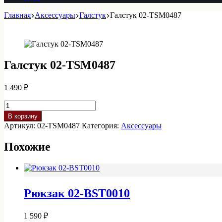
Главная
Аксессуары
Галстук
Галстук 02-TSM0487
Галстук 02-TSM0487
1 490
₽
Количество
товара
В корзину
Галстук
Артикул:
02-TSM0487
Категория:
Аксессуары
02-
TSM0487
Похожие
Рюкзак 02-BST0010
1 590
₽