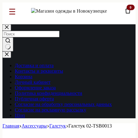
0
☰
Перейти
к
сути
Ничего
не
найдено
Доставка и оплата
Контакты и реквизиты
Корзина
Личный кабинет
Оформление заказа
Политика конфиденциальности
Публичная оферта
Согласие на обработку персональных данных
Согласие на рекламную рассылку
Шоп
Главная
Аксессуары
Галстук
Галстук 02-TSB0013