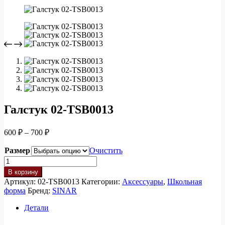
Галстук 02-TSB0013
Диапазон
600
₽
–
700
₽
цен:
600 ₽
Размер
Очистить
–
Количество
товара
700 ₽
В корзину
Галстук
Артикул:
02-TSB0013
Категории:
Аксессуары
,
Школьная
02-
форма
Бренд:
SINAR
TSB0013
Детали