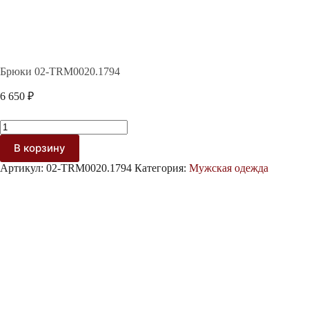
Брюки 02-TRM0020.1794
6 650
₽
Количество
товара
В корзину
Брюки
02-
Артикул:
02-TRM0020.1794
Категория:
Мужская одежда
TRM0020.1794