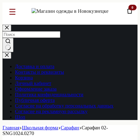
0
☰
Перейти
к
сути
Ничего
не
найдено
Доставка и оплата
Контакты и реквизиты
Корзина
Личный кабинет
Оформление заказа
Политика конфиденциальности
Публичная оферта
Согласие на обработку персональных данных
Согласие на рекламную рассылку
Шоп
Главная
Школьная форма
Сарафан
Сарафан 02-
SNG1024.0270