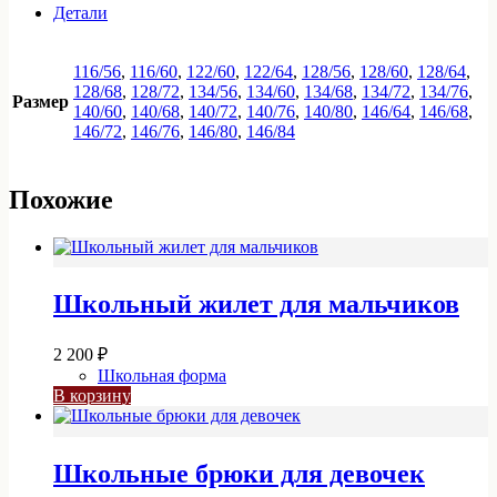
SNG1024.0270
Детали
116/56
,
116/60
,
122/60
,
122/64
,
128/56
,
128/60
,
128/64
,
128/68
,
128/72
,
134/56
,
134/60
,
134/68
,
134/72
,
134/76
,
Размер
140/60
,
140/68
,
140/72
,
140/76
,
140/80
,
146/64
,
146/68
,
146/72
,
146/76
,
146/80
,
146/84
Похожие
Школьный жилет для мальчиков
2 200
₽
Школьная форма
В корзину
Школьные брюки для девочек