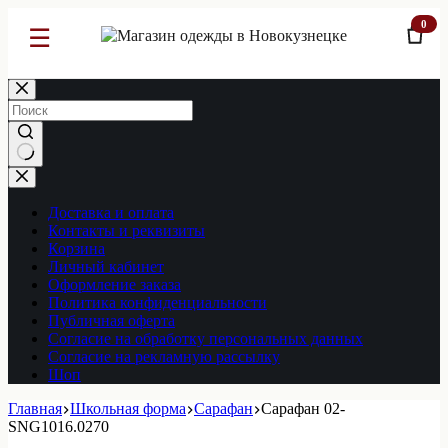
0
☰
Перейти
к
сути
Ничего
не
найдено
Доставка и оплата
Контакты и реквизиты
Корзина
Личный кабинет
Оформление заказа
Политика конфиденциальности
Публичная оферта
Согласие на обработку персональных данных
Согласие на рекламную рассылку
Шоп
Главная
Школьная форма
Сарафан
Сарафан 02-
SNG1016.0270