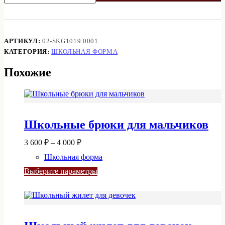
Юбка
02-
SKG1019.0001
АРТИКУЛ:
02-SKG1019.0001
КАТЕГОРИЯ:
ШКОЛЬНАЯ ФОРМА
Похожие
Школьные брюки для мальчиков
Диапазон
3 600
₽
–
4 000
₽
цен:
Школьная форма
3
600 ₽
Этот
Выберите параметры
–
товар
4
имеет
несколько
000 ₽
вариаций.
Опции
можно