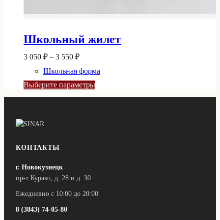
Школьный жилет
Диапазон
3 050
₽
–
3 550
₽
цен:
Школьная форма
3
050 ₽
Этот
Выберите параметры
–
товар
3
имеет
несколько
550 ₽
вариаций.
Опции
можно
выбрать
КОНТАКТЫ
на
странице
г. Новокузнецк
товара.
пр-т Курако, д. 28 и д. 30
Ежедневно с 10:00 до 20:00
8 (3843) 74-05-80