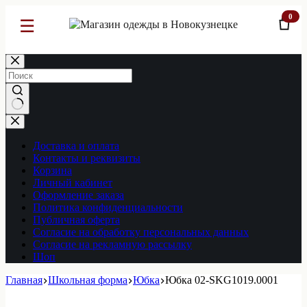
0
☰
Перейти
к
сути
Ничего
не
найдено
Доставка и оплата
Контакты и реквизиты
Корзина
Личный кабинет
Оформление заказа
Политика конфиденциальности
Публичная оферта
Согласие на обработку персональных данных
Согласие на рекламную рассылку
Шоп
Главная
Школьная форма
Юбка
Юбка 02-SKG1019.0001