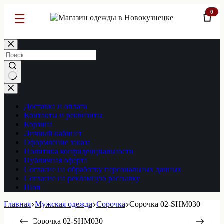
0
☰
Перейти
к
сути
Ничего
не
найдено
Доставка и оплата
Контакты и реквизиты
Корзина
Личный кабинет
Оформление заказа
Политика конфиденциальности
Публичная оферта
Согласие на обработку персональных данных
Согласие на рекламную рассылку
Шоп
Главная
Мужская одежда
Сорочка
Сорочка 02-SHM030