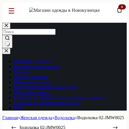
0
☰
Перейти
к
сути
Ничего
не
найдено
Доставка и оплата
Контакты и реквизиты
Корзина
Личный кабинет
Оформление заказа
Политика конфиденциальности
Публичная оферта
Согласие на обработку персональных данных
Согласие на рекламную рассылку
Шоп
Главная
Женская одежда
Водолазка
Водолазка 02-JMW0025