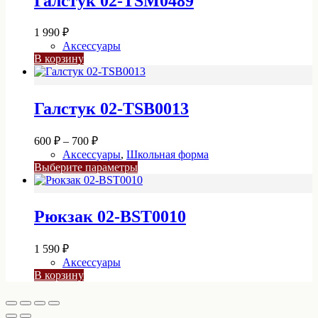
Галстук 02-TSM0489
1 990
₽
Аксессуары
В корзину
Галстук 02-TSB0013
Диапазон
600
₽
–
700
₽
цен:
Аксессуары
,
Школьная форма
600 ₽
Этот
Выберите параметры
–
товар
имеет
700 ₽
несколько
Рюкзак 02-BST0010
вариаций.
Опции
можно
1 590
₽
выбрать
Аксессуары
на
В корзину
странице
товара.