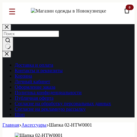
0
☰
Перейти
к
сути
Ничего
не
найдено
Доставка и оплата
Контакты и реквизиты
Корзина
Личный кабинет
Оформление заказа
Политика конфиденциальности
Публичная оферта
Согласие на обработку персональных данных
Согласие на рекламную рассылку
Шоп
Главная
Аксессуары
Шапка 02-HTW0001